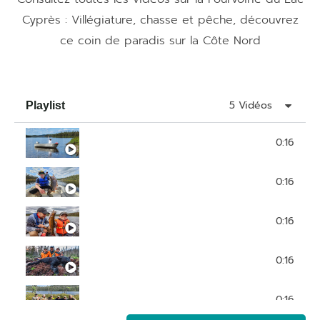
Cyprès : Villégiature, chasse et pêche, découvrez
ce coin de paradis sur la Côte Nord
5 Vidéos
Playlist
Pourvoirie Lac Cyprès - Documentaire
0:16
Pêche truite moucheté en Côte-Nord, Pourvoir
0:16
Pêche à la truite moucheté
0:16
Chasse à l'ours
0:16
Chasse Orignal, émission «Le Camp 2013»
0:16